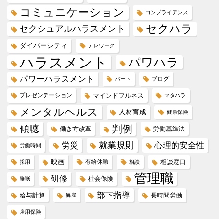
コミュニケーション
コンプライアンス
セクハラ
セクシュアルハラスメント
ダイバーシティ
テレワーク
ハラスメント
パワハラ
パワーハラスメント
ブログ
パート
プレゼンテーション
マインドフルネス
マタハラ
メンタルヘルス
人材育成
健康保険
傾聴
判例
働き方改革
労働基準法
就業規則
労災
心理的安全性
労働時間
映画
有給休暇
相談窓口
採用
相談
管理職
研修
社会保険
睡眠
部下指導
給与計算
長時間労働
解雇
雇用保険