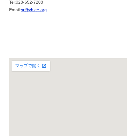
Tel:028-652-7208
Email:
sr@yhlee.org