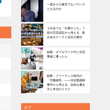
一度きりの暴言でもパワハラ
となるのか
３次会でも「仕事のうち」？
初の労災認定から考える、飲
み会セクハラと会社の責任
副業・ダブルワーク中に労災
事故に遭ったら
副業・フリーランス時代の
「労働者性」――河合塾講師
事件から考える、自由な働き
方と本当のリスク
タグ