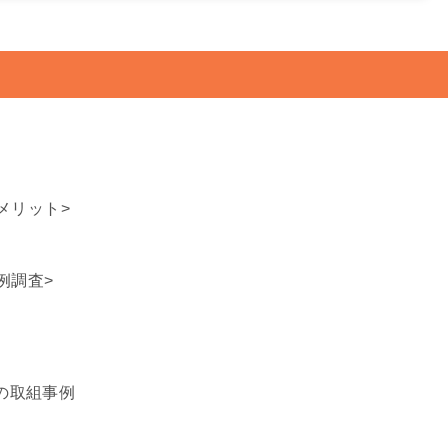
メリット>
例調査>
の取組事例