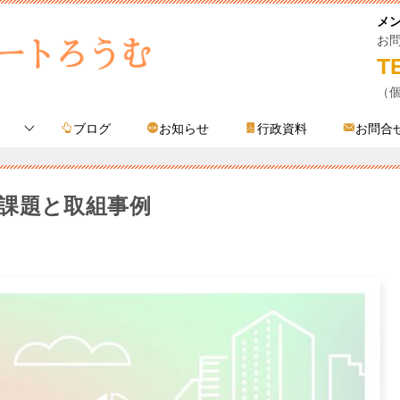
メ
お
T
（
ブログ
お知らせ
行政資料
お問合
課題と取組事例