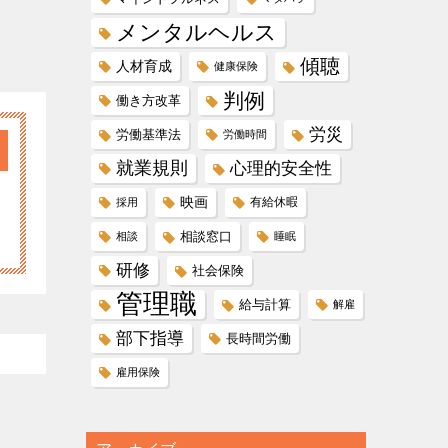
メンタルヘルス
傾聴
人材育成
健康保険
判例
働き方改革
労災
労働基準法
労働時間
就業規則
心理的安全性
映画
有給休暇
採用
相談窓口
相談
睡眠
研修
社会保険
管理職
給与計算
解雇
部下指導
長時間労働
雇用保険