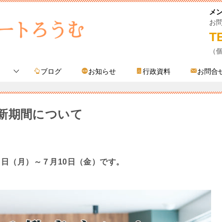
メ
お
T
（
ブログ
お知らせ
行政資料
お問合
新期間について
日（月）～７月10日（金）です。