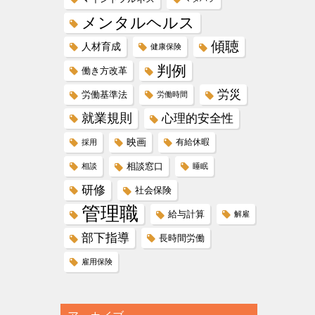
メンタルヘルス
傾聴
人材育成
健康保険
判例
働き方改革
労災
労働基準法
労働時間
就業規則
心理的安全性
映画
有給休暇
採用
相談窓口
相談
睡眠
研修
社会保険
管理職
給与計算
解雇
部下指導
長時間労働
雇用保険