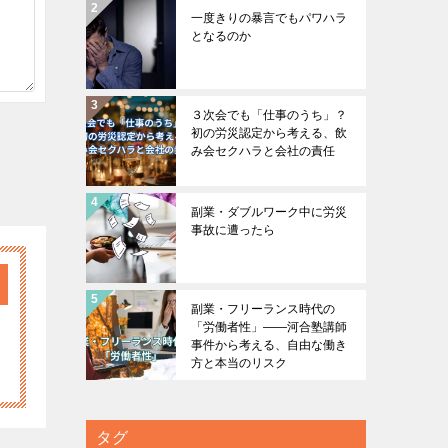
一度きりの暴言でもパワハラ
となるのか
３次会でも「仕事のうち」？
初の労災認定から考える、飲
み会セクハラと会社の責任
副業・ダブルワーク中に労災
事故に遭ったら
副業・フリーランス時代の
「労働者性」――河合塾講師
事件から考える、自由な働き
方と本当のリスク
タグ