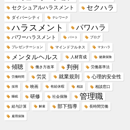
セクハラ
セクシュアルハラスメント
ダイバーシティ
テレワーク
ハラスメント
パワハラ
パワーハラスメント
ブログ
パート
プレゼンテーション
マインドフルネス
マタハラ
メンタルヘルス
人材育成
健康保険
傾聴
判例
働き方改革
労働基準法
就業規則
労災
心理的安全性
労働時間
映画
有給休暇
相談窓口
採用
相談
管理職
研修
社会保険
睡眠
部下指導
給与計算
長時間労働
解雇
雇用保険