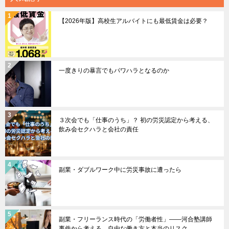
【2026年版】高校生アルバイトにも最低賃金は必要？
一度きりの暴言でもパワハラとなるのか
３次会でも「仕事のうち」？ 初の労災認定から考える、
飲み会セクハラと会社の責任
副業・ダブルワーク中に労災事故に遭ったら
副業・フリーランス時代の「労働者性」――河合塾講師
事件から考える、自由な働き方と本当のリスク