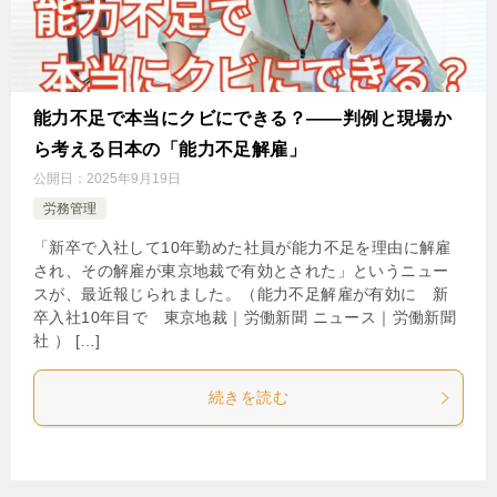
能力不足で本当にクビにできる？――判例と現場か
ら考える日本の「能力不足解雇」
公開日：
2025年9月19日
労務管理
「新卒で入社して10年勤めた社員が能力不足を理由に解雇
され、その解雇が東京地裁で有効とされた」というニュー
スが、最近報じられました。（能力不足解雇が有効に 新
卒入社10年目で 東京地裁｜労働新聞 ニュース｜労働新聞
社 ） […]
続きを読む