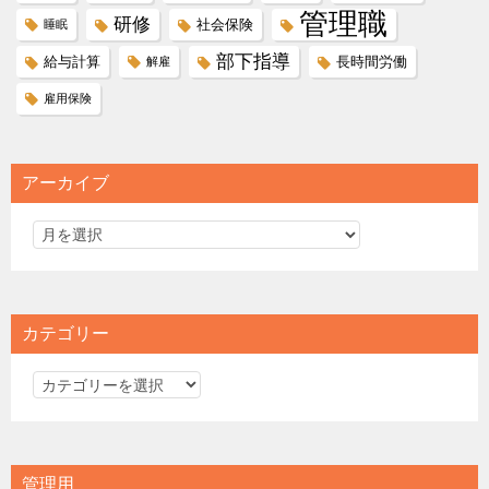
管理職
研修
社会保険
睡眠
部下指導
給与計算
長時間労働
解雇
雇用保険
アーカイブ
カテゴリー
カ
テ
ゴ
リ
管理用