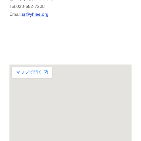
Tel:028-652-7208
Email:
sr@yhlee.org