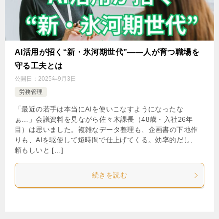
AI活用が招く“新・氷河期世代”――人が育つ職場を
守る工夫とは
公開日：
2025年9月3日
労務管理
「最近の若手は本当にAIを使いこなすようになったな
ぁ…」会議資料を見ながら佐々木課長（48歳・入社26年
目）は思いました。複雑なデータ整理も、企画書の下地作
りも、AIを駆使して短時間で仕上げてくる。効率的だし、
頼もしいと […]
続きを読む