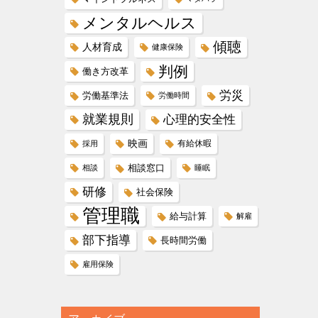
メンタルヘルス
傾聴
人材育成
健康保険
判例
働き方改革
労災
労働基準法
労働時間
就業規則
心理的安全性
映画
有給休暇
採用
相談窓口
相談
睡眠
研修
社会保険
管理職
給与計算
解雇
部下指導
長時間労働
雇用保険