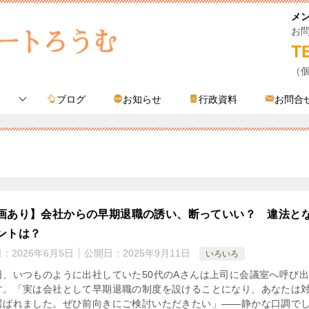
メ
お
T
（
ブログ
お知らせ
行政資料
お問合
画あり】会社からの早期退職の誘い、断っていい？ 違法と
ントは？
日：
2026年6月5日
公開日：
2025年9月11日
いろいろ
日、いつものように出社していた50代のAさんは上司に会議室へ呼び
す。「実は会社として早期退職の制度を設けることになり、あなたは
選ばれました。ぜひ前向きにご検討いただきたい」――静かな口調で