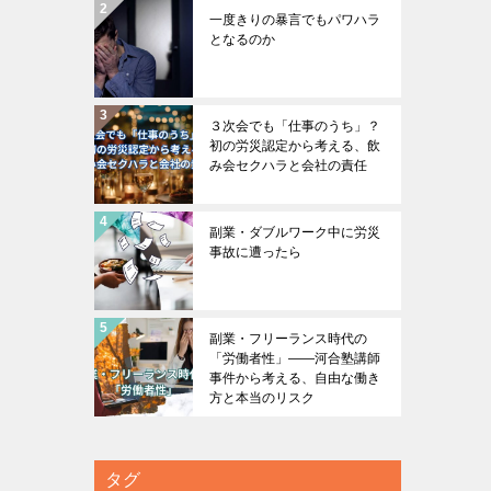
一度きりの暴言でもパワハラ
となるのか
３次会でも「仕事のうち」？
初の労災認定から考える、飲
み会セクハラと会社の責任
副業・ダブルワーク中に労災
事故に遭ったら
副業・フリーランス時代の
「労働者性」――河合塾講師
事件から考える、自由な働き
方と本当のリスク
タグ