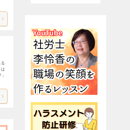
れる
』は
？」