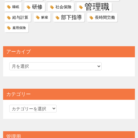
管理職
研修
社会保険
睡眠
部下指導
給与計算
長時間労働
解雇
雇用保険
アーカイブ
カテゴリー
カ
テ
ゴ
リ
管理用