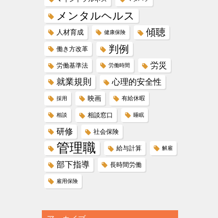
メンタルヘルス
傾聴
人材育成
健康保険
判例
働き方改革
労災
労働基準法
労働時間
就業規則
心理的安全性
映画
有給休暇
採用
相談窓口
相談
睡眠
研修
社会保険
管理職
給与計算
解雇
部下指導
長時間労働
雇用保険