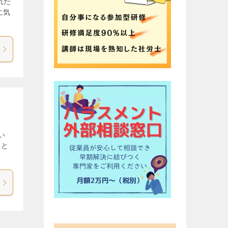
れだ
に気
い
こと