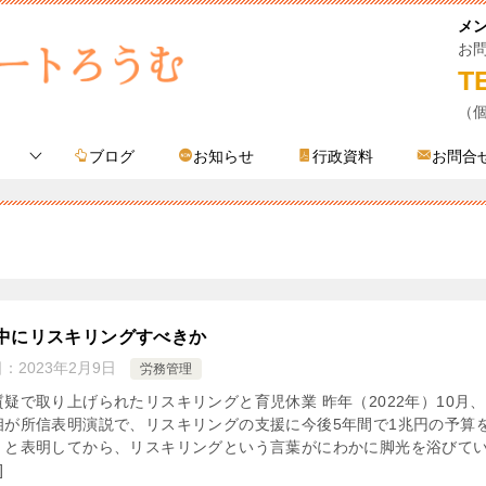
メ
お
T
（
ブログ
お知らせ
行政資料
お問合
中にリスキリングすべきか
日：
2023年2月9日
労務管理
質疑で取り上げられたリスキリングと育児休業 昨年（2022年）10月
相が所信表明演説で、リスキリングの支援に今後5年間で1兆円の予算
、と表明してから、リスキリングという言葉がにわかに脚光を浴びて
]