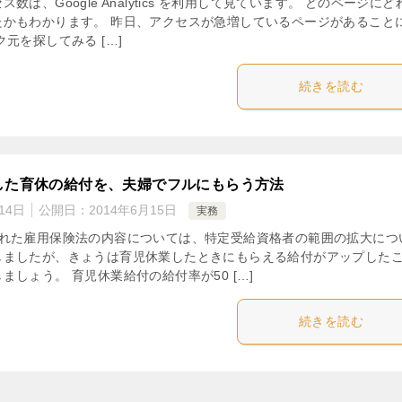
数は、Google Analytics を利用して見ています。 どのページにど
たかもわかります。 昨日、アクセスが急増しているページがあること
元を探してみる […]
続きを読む
した育休の給付を、夫婦でフルにもらう方法
14日
公開日：
2014年6月15日
実務
された雇用保険法の内容については、特定受給資格者の範囲の拡大につ
しましたが、きょうは育児休業したときにもらえる給付がアップした
ましょう。 育児休業給付の給付率が50 […]
続きを読む