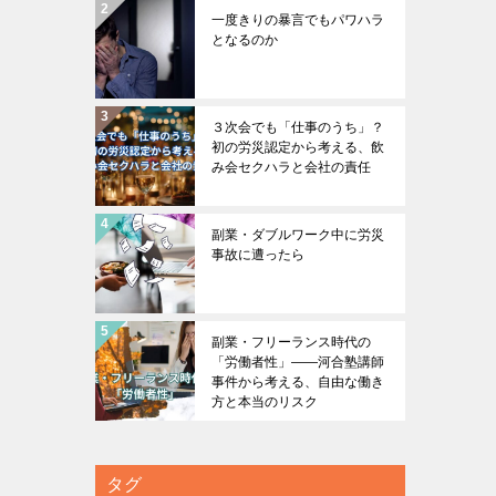
一度きりの暴言でもパワハラ
となるのか
３次会でも「仕事のうち」？
初の労災認定から考える、飲
み会セクハラと会社の責任
副業・ダブルワーク中に労災
事故に遭ったら
副業・フリーランス時代の
「労働者性」――河合塾講師
事件から考える、自由な働き
方と本当のリスク
タグ