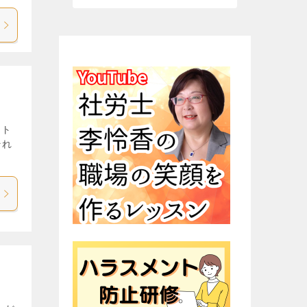
ット
それ