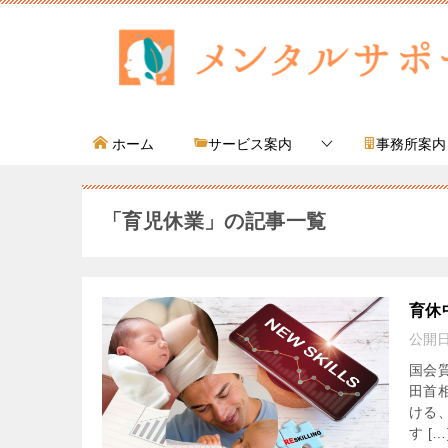
ホーム
サービス案内
事務所案内
「育児休業」の記事一覧
育休
公開
国会
田首
ける
す […