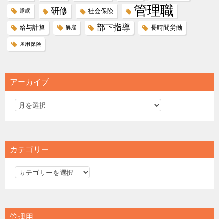
管理職
研修
社会保険
睡眠
部下指導
給与計算
長時間労働
解雇
雇用保険
アーカイブ
カテゴリー
カ
テ
ゴ
リ
管理用