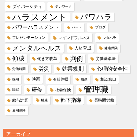
ダイバーシティ
テレワーク
ハラスメント
パワハラ
パワーハラスメント
ブログ
パート
プレゼンテーション
マインドフルネス
マタハラ
メンタルヘルス
人材育成
健康保険
傾聴
判例
働き方改革
労働基準法
就業規則
労災
心理的安全性
労働時間
映画
有給休暇
相談窓口
採用
相談
管理職
研修
社会保険
睡眠
部下指導
給与計算
長時間労働
解雇
雇用保険
アーカイブ