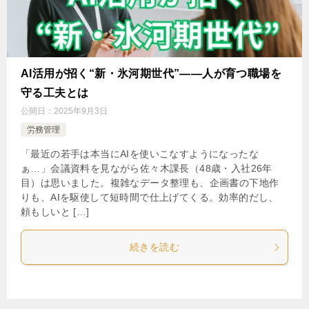
AI活用が招く“新・氷河期世代”――人が育つ職場を
守る工夫とは
公開日：
2025年9月3日
労務管理
「最近の若手は本当にAIを使いこなすようになったな
ぁ…」会議資料を見ながら佐々木課長（48歳・入社26年
目）は思いました。複雑なデータ整理も、企画書の下地作
りも、AIを駆使して短時間で仕上げてくる。効率的だし、
頼もしいと […]
続きを読む