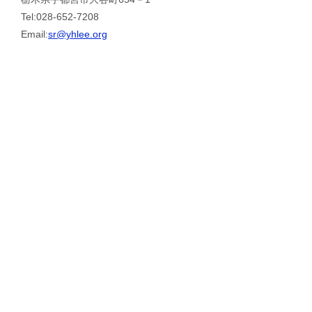
Tel:028-652-7208
Email:
sr@yhlee.org