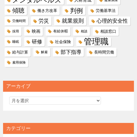
メンタルヘルス
人材育成
健康保険
傾聴
判例
働き方改革
労働基準法
就業規則
労災
心理的安全性
労働時間
映画
有給休暇
相談窓口
採用
相談
管理職
研修
社会保険
睡眠
部下指導
給与計算
長時間労働
解雇
雇用保険
アーカイブ
カテゴリー