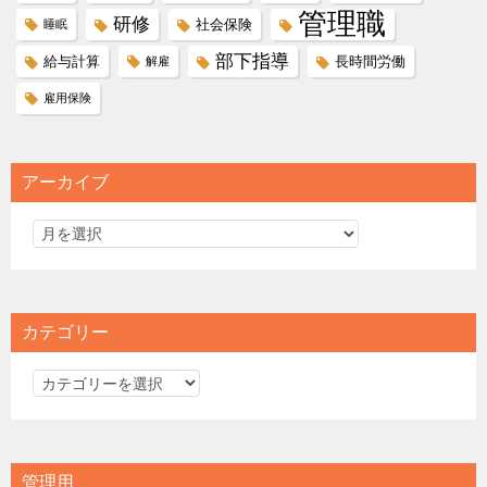
管理職
研修
社会保険
睡眠
部下指導
給与計算
長時間労働
解雇
雇用保険
アーカイブ
カテゴリー
カ
テ
ゴ
リ
管理用