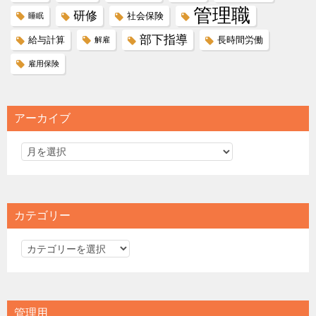
管理職
研修
社会保険
睡眠
部下指導
給与計算
長時間労働
解雇
雇用保険
アーカイブ
カテゴリー
カ
テ
ゴ
リ
管理用