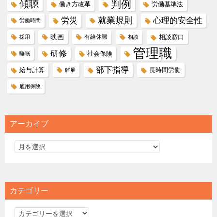
傾聴
判例
働き方改革
労働基準法
就業規則
労災
心理的安全性
労働時間
映画
有給休暇
相談窓口
採用
相談
管理職
研修
社会保険
睡眠
部下指導
給与計算
長時間労働
解雇
雇用保険
アーカイブ
カテゴリー
カ