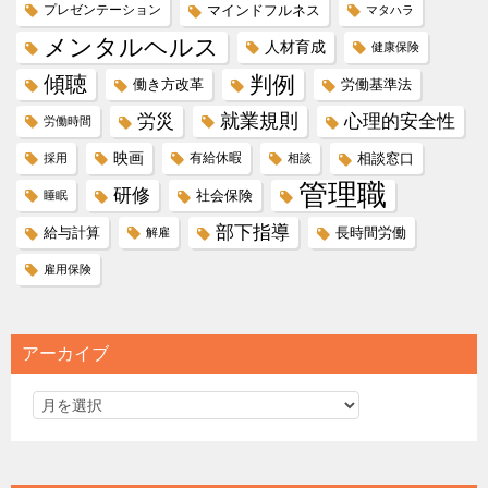
プレゼンテーション
マインドフルネス
マタハラ
メンタルヘルス
人材育成
健康保険
傾聴
判例
働き方改革
労働基準法
就業規則
労災
心理的安全性
労働時間
映画
有給休暇
相談窓口
採用
相談
管理職
研修
社会保険
睡眠
部下指導
給与計算
長時間労働
解雇
雇用保険
アーカイブ