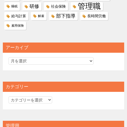
管理職
研修
社会保険
睡眠
部下指導
給与計算
長時間労働
解雇
雇用保険
アーカイブ
カテゴリー
カ
テ
ゴ
リ
管理用