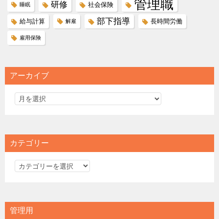
管理職
研修
社会保険
睡眠
部下指導
給与計算
長時間労働
解雇
雇用保険
アーカイブ
カテゴリー
カ
テ
ゴ
リ
管理用
ー