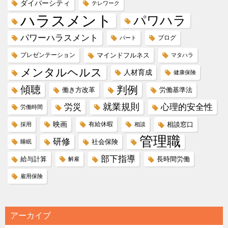
ダイバーシティ
テレワーク
ハラスメント
パワハラ
パワーハラスメント
ブログ
パート
プレゼンテーション
マインドフルネス
マタハラ
メンタルヘルス
人材育成
健康保険
傾聴
判例
働き方改革
労働基準法
就業規則
労災
心理的安全性
労働時間
映画
有給休暇
相談窓口
採用
相談
管理職
研修
社会保険
睡眠
部下指導
給与計算
長時間労働
解雇
雇用保険
アーカイブ