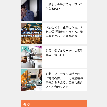
一度きりの暴言でもパワハラ
となるのか
３次会でも「仕事のうち」？
初の労災認定から考える、飲
み会セクハラと会社の責任
副業・ダブルワーク中に労災
事故に遭ったら
副業・フリーランス時代の
「労働者性」――河合塾講師
事件から考える、自由な働き
方と本当のリスク
タグ