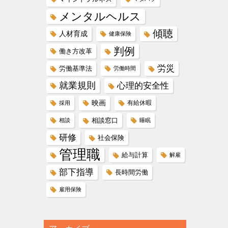
メンタルヘルス
傾聴
人材育成
健康保険
判例
働き方改革
労災
労働基準法
労働時間
就業規則
心理的安全性
映画
有給休暇
採用
相談窓口
相談
睡眠
研修
社会保険
管理職
給与計算
解雇
部下指導
長時間労働
雇用保険