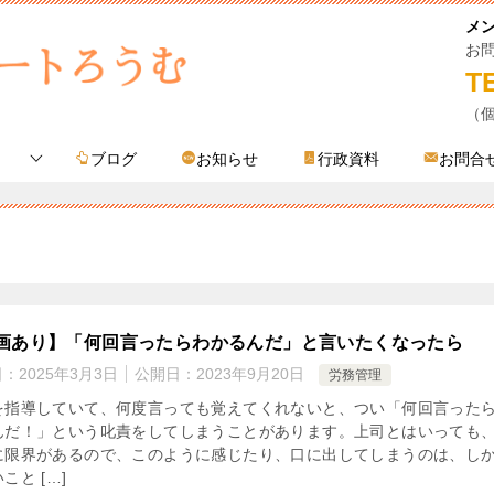
メ
お
T
（
ブログ
お知らせ
行政資料
お問合
覧
画あり】「何回言ったらわかるんだ」と言いたくなったら
日：
2025年3月3日
公開日：
2023年9月20日
労務管理
を指導していて、何度言っても覚えてくれないと、つい「何回言った
んだ！」という叱責をしてしまうことがあります。上司とはいっても
に限界があるので、このように感じたり、口に出してしまうのは、し
こと […]