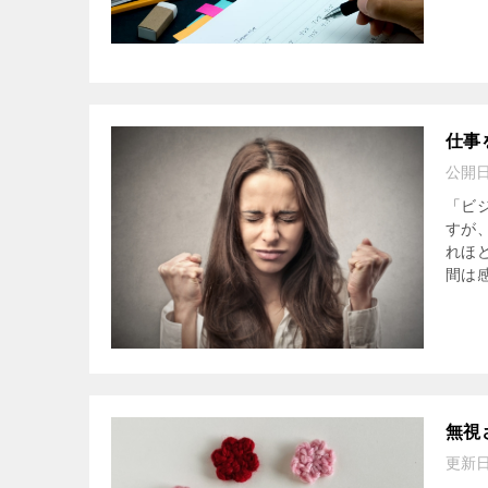
仕事
公開
「ビ
すが
れほ
間は感
無視
更新