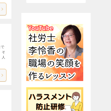
味で
 そ
、人