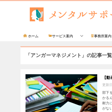
ホーム
サービス案内
事務所案内
「アンガーマネジメント」の記事一
【動
更新
部下
かる
耐力
がない